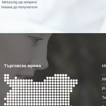
faktura.bg ще изпрати
покана до получателя
Търговска мрежа
И