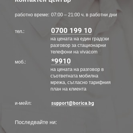
работно време:
07:00 – 21:00 ч. в работни дни
0700 199 10
тел.:
на цената на един градски
разговор за стационарни
телефони на vivacom
*9910
моб.:
на цената на разговор в
съответната мобилна
мрежа, съгласно тарифния
план на клиента
support@borica.bg
и-мейл:
Последвайте ни: