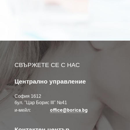
СВЪРЖЕТЕ СЕ С НАС
Централно управление
София 1612
бул. "Цар Борис III" №41
office@borica.bg
и-мейл:
Контактен център