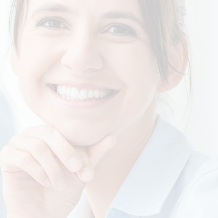
Получателят може да
прегледа своята
фактура в E-faktura.bg