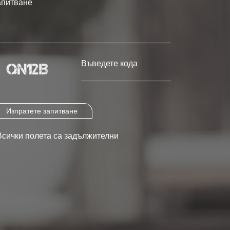
Изпратете запитване
Всички полета са задължителни